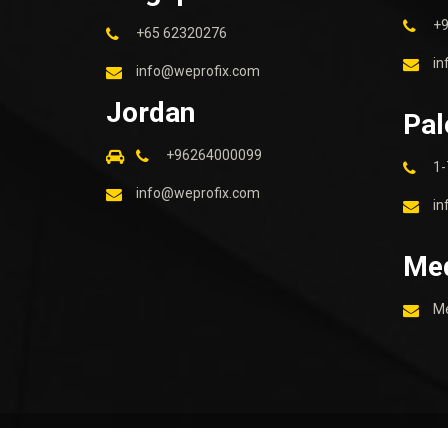
+
+65 62320276
in
info@weprofix.com
Jordan
Pal
+96264000099
1-
info@weprofix.com
in
Me
M