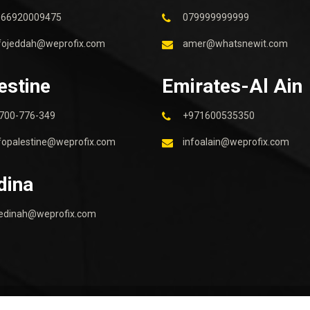
966920009475
079999999999
fojeddah@weprofix.com
amer@whatsnewit.com
estine
Emirates-Al Ain
700-776-349
+971600535350
fopalestine@weprofix.com
infoalain@weprofix.com
dina
edinah@weprofix.com