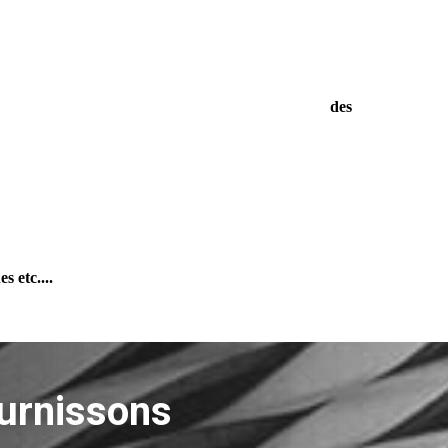
enance des
s etc....
urnissons