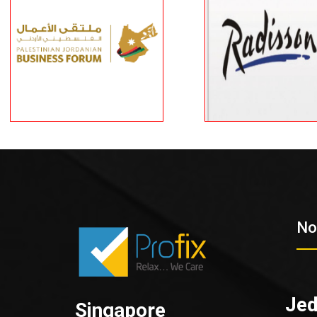
No
Je
Singapore