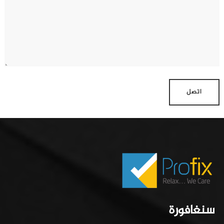
اتصل
سنغافورة