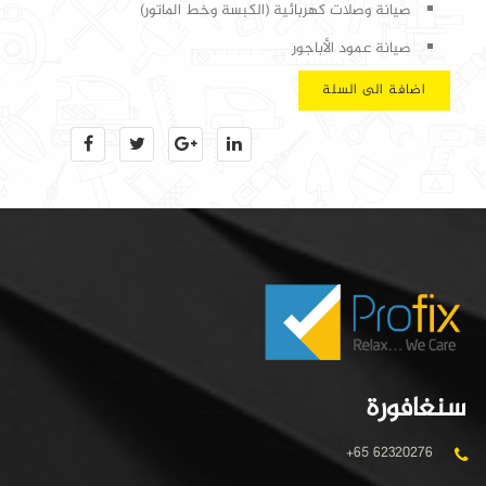
صيانة وصلات كهربائية (الكبسة وخط الماتور)
صيانة عمود الأباجور
اضافة الى السلة
سنغافورة
+65 62320276