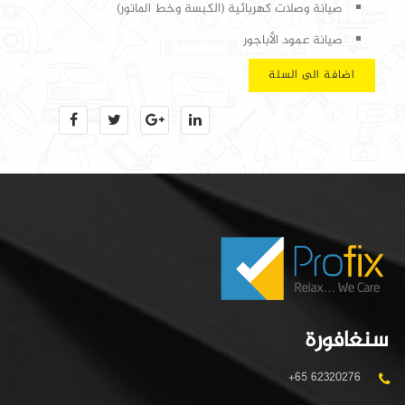
صيانة وصلات كهربائية (الكبسة وخط الماتور)
صيانة عمود الأباجور
اضافة الى السلة
سنغافورة
+65 62320276