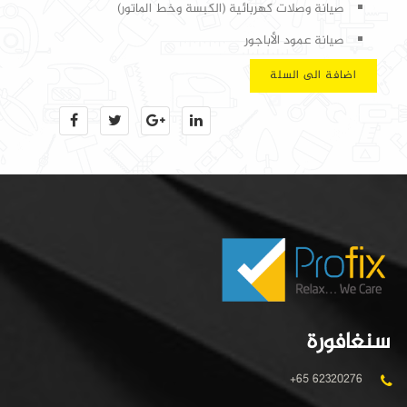
صيانة وصلات كهربائية (الكبسة وخط الماتور)
صيانة عمود الأباجور
اضافة الى السلة
سنغافورة
+65 62320276