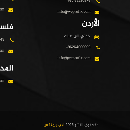
+65 62320276
com
info@weprofix.com
الأردن
فلس
خذني الى هناك
349
+96264000099
com
info@weprofix.com
المدي
com
©حقوق النشر
2026
لدى بروفكس .