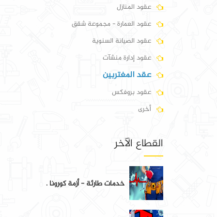
عقود المنازل
عقود العمارة - مجموعة شقق
عقود الصيانة السنوية
عقود إدارة منشآت
عقد المغتربين
عقود بروفكس
أخرى
القطاع الآخر
خدمات طارئة - أزمة كورونا .