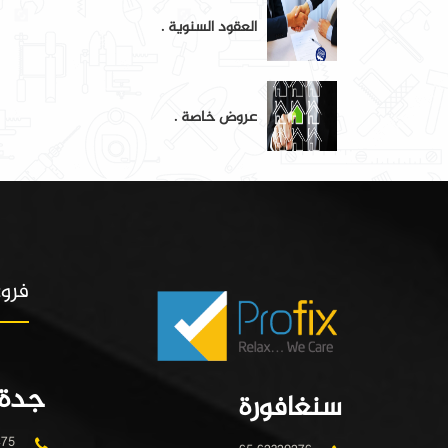
العقود السنوية .
عروض خاصة .
فروع
جدة
سنغافورة
475