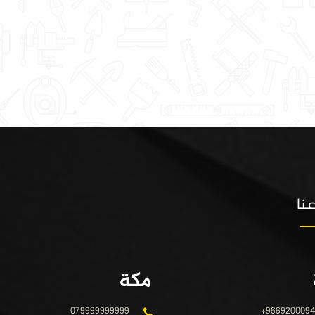
نا
مكة
079999999999
+966920009