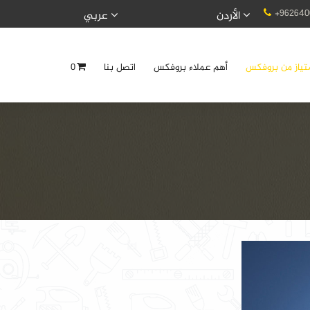
+962640
الأردن
عربي
تياز من بروفكس
أهم عملاء بروفكس
اتصل بنا
0