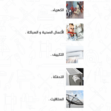
الكهرباء .
الأعمال الصحية و السباكة .
التكييف .
التدفئة .
الستالايت .