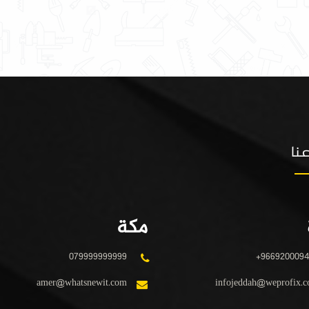
نا
مكة
079999999999
+966920009
amer@whatsnewit.com
infojeddah@weprofix.