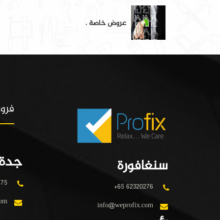
عروض خاصة .
فروع
جدة
سنغافورة
475
+65 62320276
com
info@weprofix.com