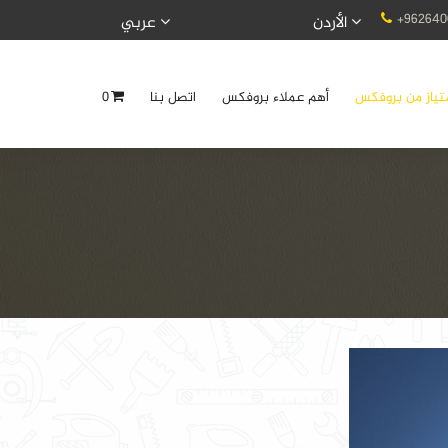
+962640
الأردن
عربي
تياز من بروفكس
أهم عملاء بروفكس
اتصل بنا
0