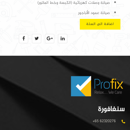
صيانة وصلات كهربائية (الكبسة وخط الماتور)
صيانة عمود الأباجور
اضافة الى السلة
سنغافورة
+65 62320276