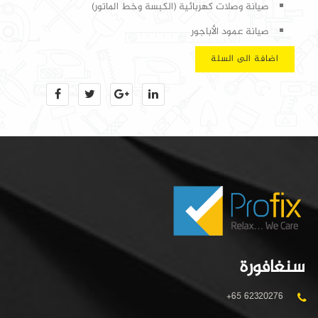
صيانة وصلات كهربائية (الكبسة وخط الماتور)
صيانة عمود الأباجور
اضافة الى السلة
سنغافورة
+65 62320276