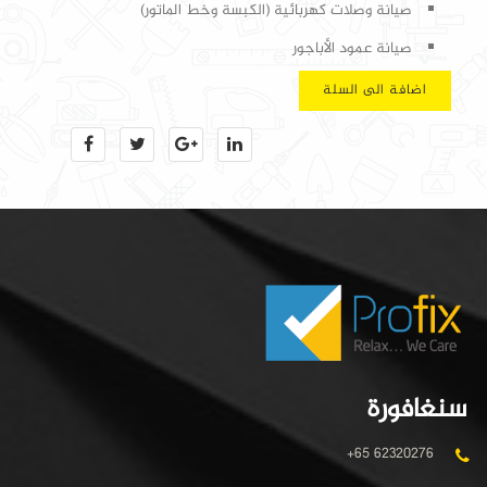
صيانة وصلات كهربائية (الكبسة وخط الماتور)
صيانة عمود الأباجور
اضافة الى السلة
سنغافورة
+65 62320276