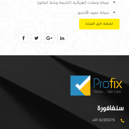
صيانة وصلات كهربائية (الكبسة وخط الماتور)
صيانة عمود الأباجور
اضافة الى السلة
سنغافورة
+65 62320276