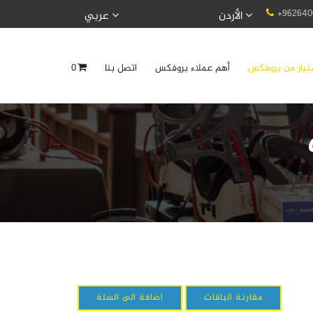
+962640
الأردن
عربي
تياز من بروفكس
أهم عملاء بروفكس
اتصل بنا
0
مقارنة الباقات
اضافة الى السلة