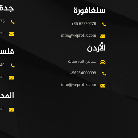
جدة
سنغافورة
475
+65 62320276
com
info@weprofix.com
الأردن
فلس
خذني الى هناك
349
+96264000099
com
info@weprofix.com
المدي
com