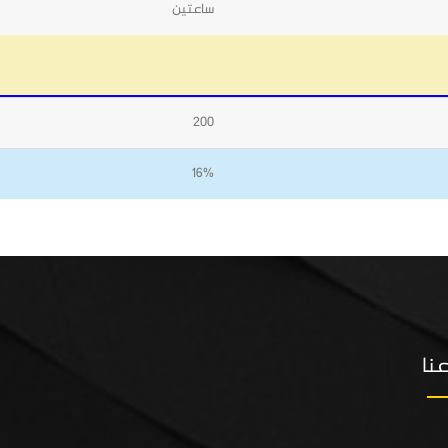
ساعتين
200
16%
نا