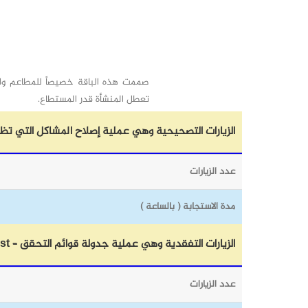
صممت هذه الباقة خصيصاً للمطاعم وال
تعطل المنشأة قدر المستطاع.
الزيارات التصحيحية وهي عملية إصلاح المشاكل التي تظ
عدد الزيارات
مدة الاستجابة ( بالساعة )
الزيارات التفقدية وهي عملية جدولة قوائم التحقق – Checklist – للأصول التي ترغب إدارة المنشأة بمراقبتها وتتبعها والتي عادة ما ينتج عنها استبدال في قطع الغيار
عدد الزيارات