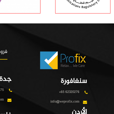
فروع
جدة
سنغافورة
475
+65 62320276
com
info@weprofix.com
الأردن