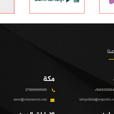
نا
مكة
079999999999
+966920009
amer@whatsnewit.com
infojeddah@weprofix.