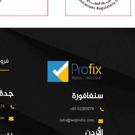
فروع
جدة
سنغافورة
475
+65 62320276
com
info@weprofix.com
الأردن