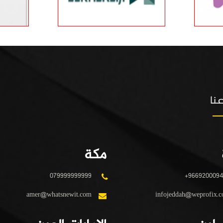
نا
مكة
079999999999
+966920009
amer@whatsnewit.com
infojeddah@weprofix.